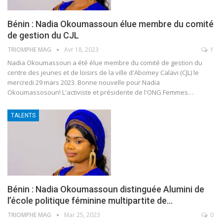
Bénin : Nadia Okoumassoun élue membre du comité
de gestion du CJL
TRIOMPHE MAG
Avr 18, 2023
1
Nadia Okoumassoun a été élue membre du comité de gestion du
centre des jeunes et de loisirs de la ville d'Abomey Calavi (CJL) le
mercredi 29 mars 2023.
Bonne nouvelle pour Nadia
Okoumassosoun! L'activiste et présidente de l'ONG Femmes
…
TALENTS
Bénin : Nadia Okoumassoun distinguée Alumini de
l’école politique féminine multipartite de…
TRIOMPHE MAG
Mar 25, 2023
0