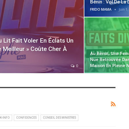
Bénin : Vol De La
FRIDO MAMA
Juin 1
Lit Fait Voler En Éclats Un
 Meilleur » Coûte Cher À
Au Bénin, Une Fe
Nue Retrouvée Da
Maison En Pleine N
0
K-INFO
CONFIDENCES
CONSEIL DES MINISTRES