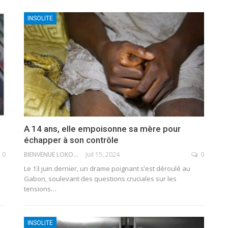
INSOLITE
A 14 ans, elle empoisonne sa mère pour
échapper à son contrôle
0
BIENVENUE LOKOSSOU
Juil 15, 2024
0
Le 13 juin dernier, un drame poignant s’est déroulé au
Gabon, soulevant des questions cruciales sur les
tensions
…
INSOLITE