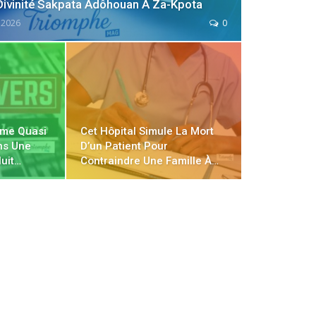
 Divinité Sakpata Adôhouan À Za-Kpota
, 2026
0
mme Quasi
Cet Hôpital Simule La Mort
ns Une
D’un Patient Pour
uit…
Contraindre Une Famille À…