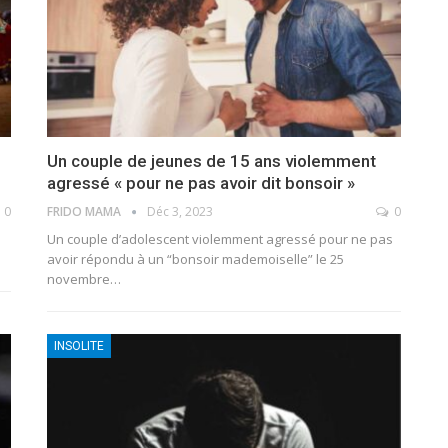
Un couple de jeunes de 15 ans violemment
agressé « pour ne pas avoir dit bonsoir »
0
FRIDO MAMA
Déc 3, 2023
0
Un couple d’adolescent violemment agressé pour ne pas
avoir répondu à un “bonsoir mademoiselle” le 25
novembre
…
INSOLITE