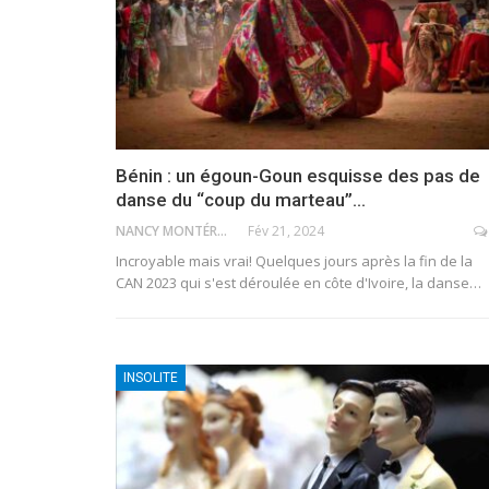
Bénin : un égoun-Goun esquisse des pas de
danse du “coup du marteau”…
NANCY MONTÉRO
Fév 21, 2024
Incroyable mais vrai! Quelques jours après la fin de la
CAN 2023 qui s'est déroulée en côte d'Ivoire, la danse
…
INSOLITE