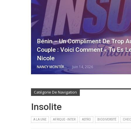
Bénin – Un Compliment De Trop Au 
Couple : Voici Comment « Tu Es Le
Nicole
NANCY MONTÉRO
Juin 14, 2026
Catégorie De Navigation
Insolite
A LA UNE
AFRIQUE - INTER
ASTRO
BIODIVERSITÉ
CHEC