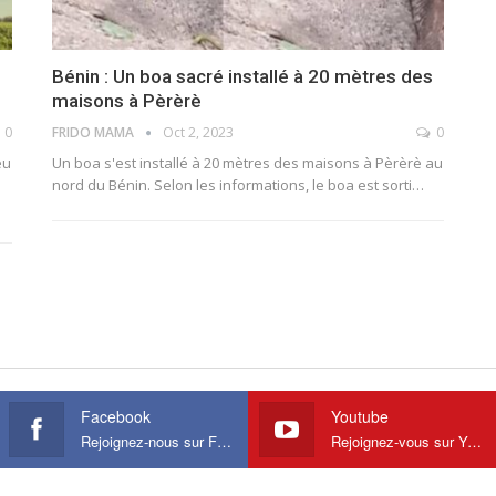
e
Bénin : Un boa sacré installé à 20 mètres des
maisons à Pèrèrè
0
FRIDO MAMA
Oct 2, 2023
0
eu
Un boa s'est installé à 20 mètres des maisons à Pèrèrè au
nord du Bénin. Selon les informations, le boa est sorti
…
Facebook
Youtube
Rejoignez-nous sur Facebook
Rejoignez-vous sur Youtube