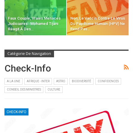
Faux Couple, Vraies Menaces
Non, Le Vaccin Contre Le Virus
Judiciaires : Mohamed Tijani
Du Papillome Humain (HPV) Ne
Réagit À Des…
Rend Pas…
Catégorie De Navigation
Check-Info
A LA UNE
AFRIQUE - INTER
ASTRO
BIODIVERSITÉ
CONFIDENCES
CONSEIL DES MINISTRES
CULTURE
CHECK-INFO