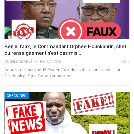
Bénin: faux, le Commandant Orphée Hounkanrin, chef
du renseignement n’est pas mis…
ANGÈLE ADANLÉ
Fév 17, 2026
0
Depuis ce dimanche 15 février 2026, des publications virales sur
Facebook et X (ex-Twitter) annoncent
…
CHECK-INFO