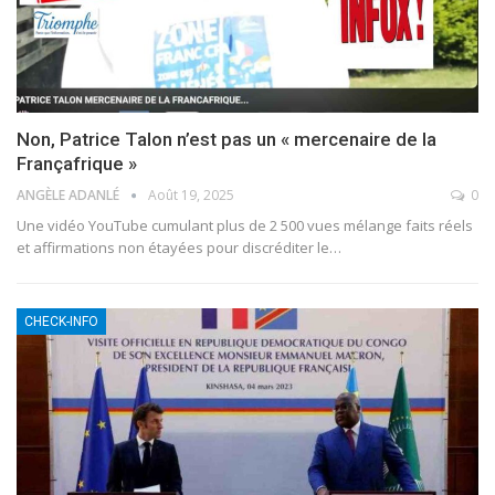
Non, Patrice Talon n’est pas un « mercenaire de la
Françafrique »
ANGÈLE ADANLÉ
Août 19, 2025
0
Une vidéo YouTube cumulant plus de 2 500 vues mélange faits réels
et affirmations non étayées pour discréditer le
…
CHECK-INFO