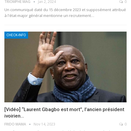
TRIOMPHE MAG
Jan 2, 2024
0
Un communiqué daté du 15 décembre 2023 et supposément attribué
à l'état-major général mentionne un recrutement
…
CHECK-INFO
[Vidéo] “Laurent Gbagbo est mort”, l’ancien président
ivoirien…
FRIDO MAMA
Nov 14, 2023
0