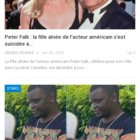
Peter Falk : la fille aînée de l’acteur américain s’est
suicidée à…
ANGÈLE ADANLÉ
Avr 30, 2026
0
La fille aînée de l’acteur américain Peter Falk, célèbre pour son rôle
dans la série Columbo, est décédée à Los
…
STARS