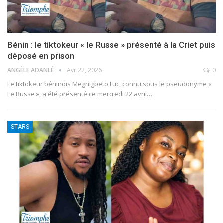
Bénin : le tiktokeur « le Russe » présenté à la Criet puis
déposé en prison
ANGÈLE ADANLÉ
Avr 22, 2026
0
Le tiktokeur béninois Megnigbeto Luc, connu sous le pseudonyme «
Le Russe », a été présenté ce mercredi 22 avril
…
STARS