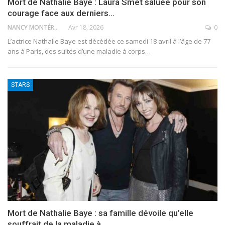
Mort de Nathalie Baye : Laura Smet saluée pour son
courage face aux derniers…
NANCY MONTÉRO
Avr 18, 2026
0
L’actrice Nathalie Baye est décédée ce samedi 18 avril à l’âge de 77
ans à Paris, des suites d’une maladie à corps
…
STARS
Mort de Nathalie Baye : sa famille dévoile qu’elle
souffrait de la maladie à…