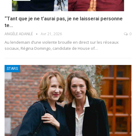
“Tant que je ne t’aurai pas, je ne laisserai personne
te…
ANGÈLE ADANLÉ
Avr 21, 2026
0
Au lendemain d’une violente brouille en direct sur les réseaux
sociaux, Régina Domingo, candidate de House of
…
STARS