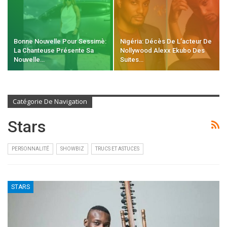
Bonne Nouvelle Pour Sessimè:
Nigéria: Décès De L’acteur De
La Chanteuse Présente Sa
Nollywood Alexx Ekubo Des
Nouvelle…
Suites…
Catégorie De Navigation
Stars
PERSONNALITÉ
SHOWBIZ
TRUCS ET ASTUCES
STARS