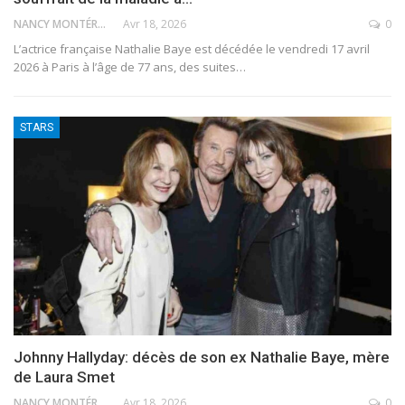
NANCY MONTÉRO
Avr 18, 2026
0
L’actrice française Nathalie Baye est décédée le vendredi 17 avril
2026 à Paris à l’âge de 77 ans, des suites
…
STARS
Johnny Hallyday: décès de son ex Nathalie Baye, mère
de Laura Smet
NANCY MONTÉRO
Avr 18, 2026
0