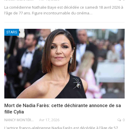
La comédienne Nathalie Baye est décédée ce samedi 18 avril 2026 à
l’âge de 77 ans. Figure incontournable du cinéma
…
STARS
Mort de Nadia Farès: cette déchirante annonce de sa
fille Cylia
NANCY MONTÉRO
Avr 17, 2026
0
L’actrice franco-algérienne Nadia Farès est décédée à l’âge de 57