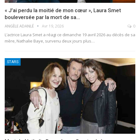
« J’ai perdu la moitié de mon cœur », Laura Smet
bouleversée par la mort de sa…
ANGÈLE ADANLÉ
Avr 19, 2026
0
L’actrice Laura Smet a réagi ce dimanche 19 avril 2026 au décès de sa
mère, Nathalie Baye, survenu deux jours plus
…
STARS