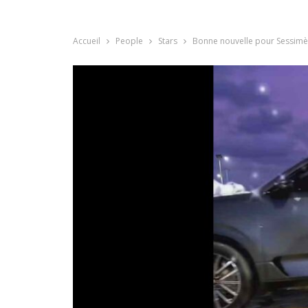
Accueil
People
Stars
Bonne nouvelle pour Sessimè: