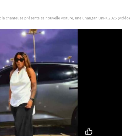
 la chanteuse présente sa nouvelle voiture, une Changan Uni-K 2025 (vidéo)