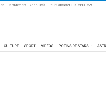
ion
Recrutement
Check-Info
Pour Contacter TRIOMPHE MAG
CULTURE
SPORT
VIDÉOS
POTINS DE STARS
AST