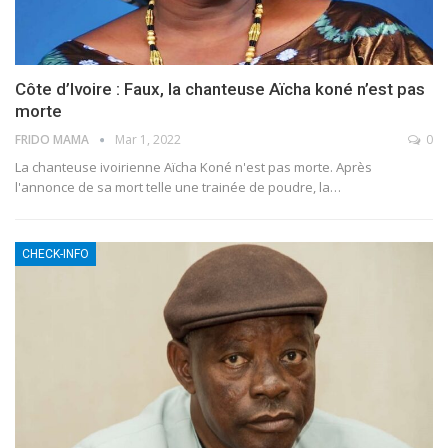
Côte d’Ivoire : Faux, la chanteuse Aïcha koné n’est pas
morte
FRIDO MAMA
Mar 1, 2022
0
La chanteuse ivoirienne Aïcha Koné n'est pas morte. Après
l'annonce de sa mort telle une trainée de poudre, la
…
CHECK-INFO