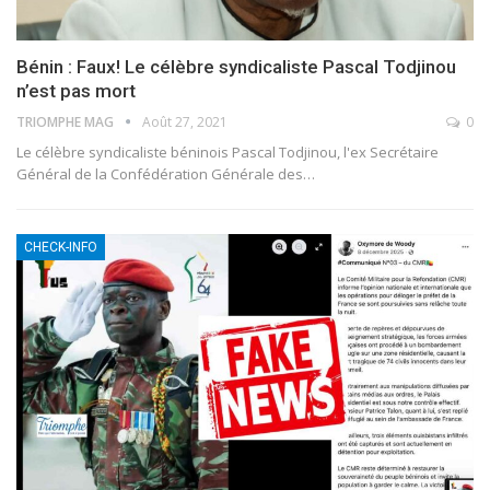
Bénin : Faux! Le célèbre syndicaliste Pascal Todjinou
n’est pas mort
TRIOMPHE MAG
Août 27, 2021
0
Le célèbre syndicaliste béninois Pascal Todjinou, l'ex Secrétaire
Général de la Confédération Générale des
…
CHECK-INFO