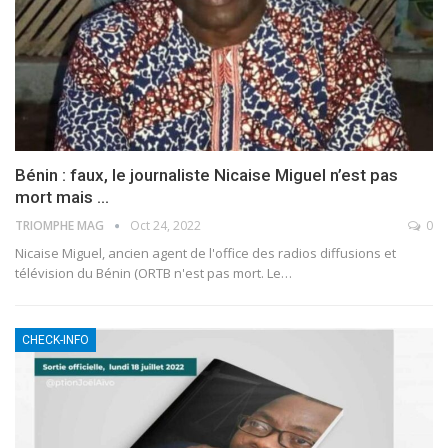
Bénin : faux, le journaliste Nicaise Miguel n’est pas
mort mais …
TRIOMPHE MAG
Oct 24, 2022
0
Nicaise Miguel, ancien agent de l'office des radios diffusions et
télévision du Bénin (ORTB n'est pas mort. Le
…
CHECK-INFO