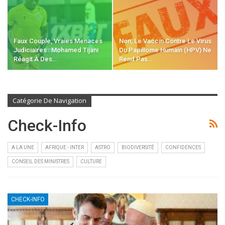
Faux Couple, Vraies Menaces
Non, Le Vaccin Contre Le Virus
Judiciaires : Mohamed Tijani
Du Papillome Humain (HPV) Ne
Réagit À Des…
Rend Pas…
Catégorie De Navigation
Check-Info
A LA UNE
AFRIQUE - INTER
ASTRO
BIODIVERSITÉ
CONFIDENCES
CONSEIL DES MINISTRES
CULTURE
CHECK-INFO