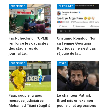
CHECK-INFO
CHECK-INFO
Fact-checking : l’UPMB
Cristiano Ronaldo: Non,
renforce les capacités
sa femme Georgina
des stagiaires du
Rodríguez ne s’est pas
journal Le…
réjouie de la…
CHECK-INFO
STARS
Faux couple, vraies
Le chanteur Patrick
menaces judiciaires :
Bruel mis en examen
Mohamed Tijani réagit à
pour viol et agressions