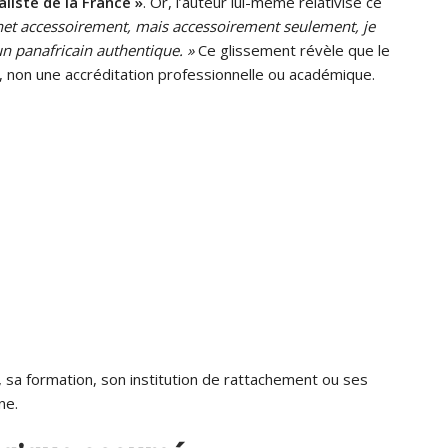
aliste de la France »
. Or, l’auteur lui-même relativise ce
net accessoirement, mais accessoirement seulement, je
 un panafricain authentique. »
Ce glissement révèle que le
te, non une accréditation professionnelle ou académique.
r, sa formation, son institution de rattachement ou ses
ne.