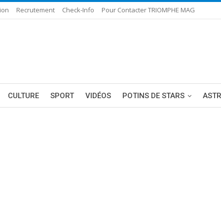
ion
Recrutement
Check-Info
Pour Contacter TRIOMPHE MAG
CULTURE
SPORT
VIDÉOS
POTINS DE STARS
AST