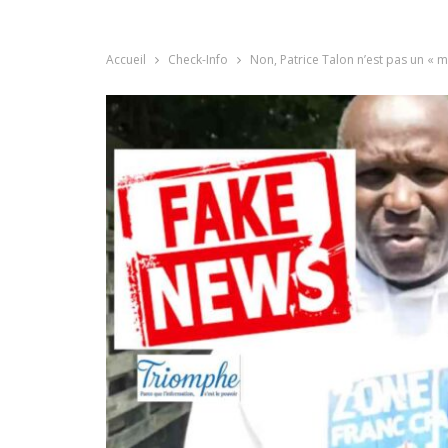
Accueil
Check-Info
Non, Patrice Talon n’est pas un « m