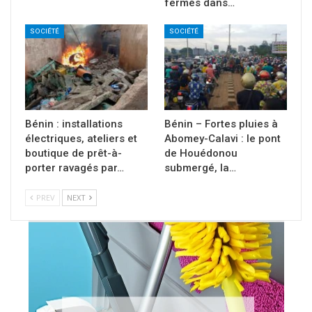
fermés dans…
SOCIÉTÉ
SOCIÉTÉ
Bénin : installations
Bénin – Fortes pluies à
électriques, ateliers et
Abomey-Calavi : le pont
boutique de prêt-à-
de Houédonou
porter ravagés par…
submergé, la…
PREV
NEXT