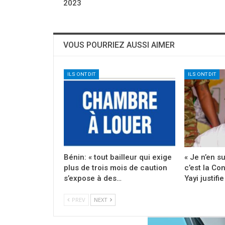
2023
VOUS POURRIEZ AUSSI AIMER
ILS ONT DIT
ILS ONT DIT
Bénin: « tout bailleur qui exige
« Je n’en s
plus de trois mois de caution
c’est la Con
s’expose à des…
Yayi justifi
PREV
NEXT