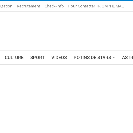
igation
Recrutement
Check-Info
Pour Contacter TRIOMPHE MAG
CULTURE
SPORT
VIDÉOS
POTINS DE STARS
AST