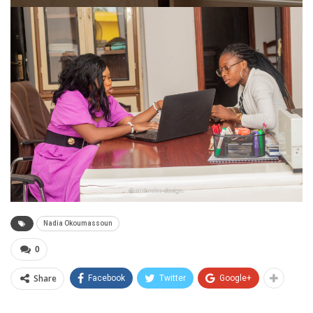
Nadia Okoumassoun
0
Share
Facebook
Twitter
Google+