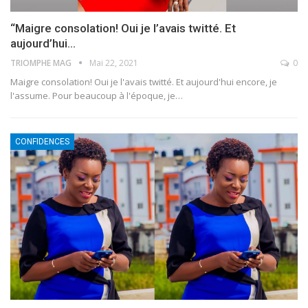
“Maigre consolation! Oui je l’avais twitté. Et
aujourd’hui…
TRIOMPHE MAG
Mai 22, 2021
0
Maigre consolation! Oui je l'avais twitté. Et aujourd'hui encore, je
l'assume. Pour beaucoup à l'époque, je
…
CONFIDENCES