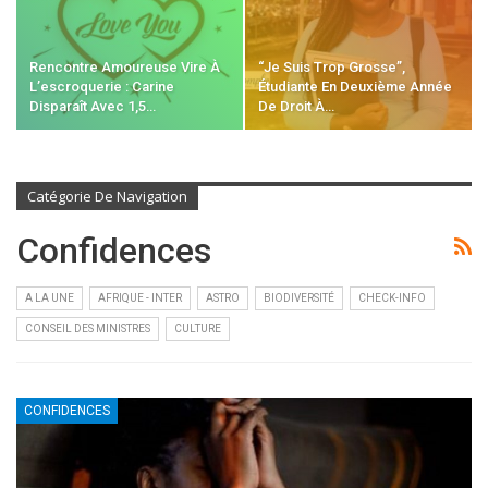
Rencontre Amoureuse Vire À
“Je Suis Trop Grosse”,
L’escroquerie : Carine
Étudiante En Deuxième Année
Disparaît Avec 1,5…
De Droit À…
Catégorie De Navigation
Confidences
A LA UNE
AFRIQUE - INTER
ASTRO
BIODIVERSITÉ
CHECK-INFO
CONSEIL DES MINISTRES
CULTURE
CONFIDENCES