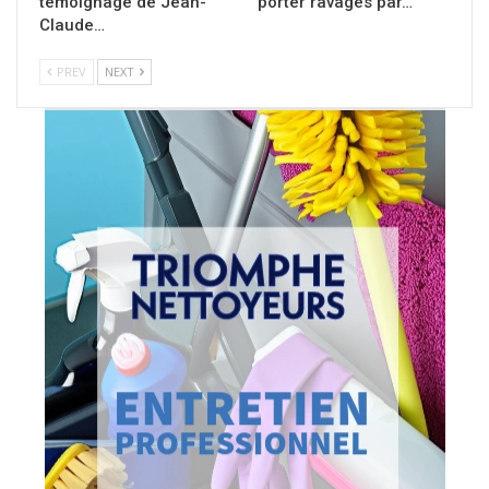
témoignage de Jean-
porter ravagés par…
Claude…
PREV
NEXT