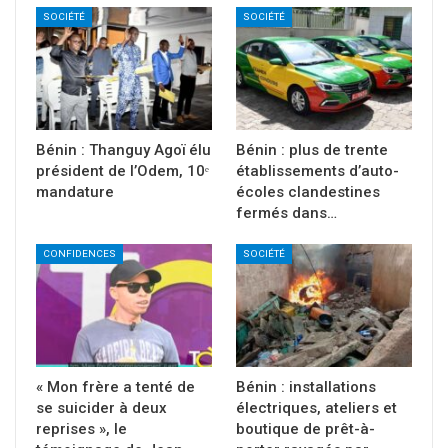
SOCIÉTÉ
SOCIÉTÉ
Bénin : Thanguy Agoï élu
Bénin : plus de trente
président de l’Odem, 10ᵉ
établissements d’auto-
mandature
écoles clandestines
fermés dans…
CONFIDENCES
SOCIÉTÉ
« Mon frère a tenté de
Bénin : installations
se suicider à deux
électriques, ateliers et
reprises », le
boutique de prêt-à-