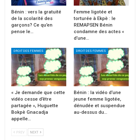
Bénin : vers la gratuité
Femme ligotée et
de la scolarité des
torturée à Ekpè : le
garçons? Ce qu’en
REMAPSEN Bénin
pense le…
condamne des actes «
d’une…
DROIT DES FEMMES
DROIT DES FEMMES
« Je demande que cette
Bénin : la vidéo d’une
vidéo cesse d’être
jeune femme ligotée,
partagée », Huguette
dénudée et suspendue
Bokpè Gnacadja
au-dessus du…
appelle…
PREV
NEXT