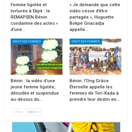
Femme ligotée et
« Je demande que cette
torturée à Ekpè : le
vidéo cesse d’être
REMAPSEN Bénin
partagée », Huguette
condamne des actes «
Bokpè Gnacadja
d’une…
appelle…
DROIT DES FEMMES
DROIT DES FEMMES
Bénin : la vidéo d’une
Bénin: l’Ong Grâce
jeune femme ligotée,
Éternelle appelle les
dénudée et suspendue
femmes de Tori-Kada à
au-dessus du…
prendre leur destin en…
PREV
NEXT