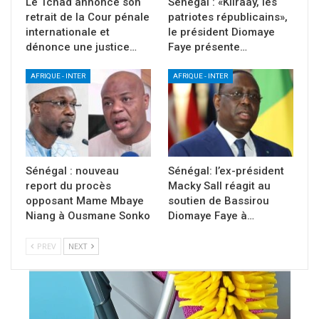
Le Tchad annonce son
Sénégal : «Kiiraay, les
retrait de la Cour pénale
patriotes républicains»,
internationale et
le président Diomaye
dénonce une justice…
Faye présente…
AFRIQUE - INTER
AFRIQUE - INTER
Sénégal : nouveau
Sénégal: l’ex-président
report du procès
Macky Sall réagit au
opposant Mame Mbaye
soutien de Bassirou
Niang à Ousmane Sonko
Diomaye Faye à…
PREV
NEXT