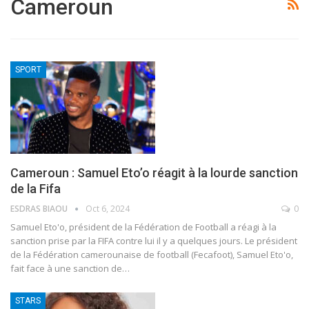
Cameroun
SPORT
Cameroun : Samuel Eto’o réagit à la lourde sanction
de la Fifa
ESDRAS BIAOU
Oct 6, 2024
0
Samuel Eto'o, président de la Fédération de Football a réagi à la
sanction prise par la FIFA contre lui il y a quelques jours.
Le président
de la Fédération camerounaise de football (Fecafoot), Samuel Eto'o,
fait face à une sanction de
…
STARS