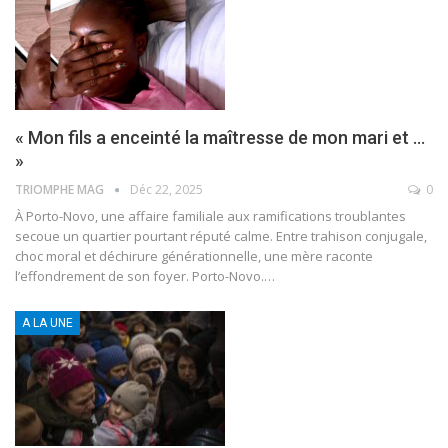
« Mon fils a enceinté la maîtresse de mon mari et …
»
TRIOMPHE MAG
Déc 22, 2025
0
À Porto-Novo, une affaire familiale aux ramifications troublantes
secoue un quartier pourtant réputé calme. Entre trahison conjugale,
choc moral et déchirure générationnelle, une mère raconte
l’effondrement de son foyer.
Porto-Novo.
…
A LA UNE