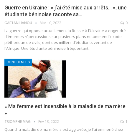
Guerre en Ukraine : « j’ai été mise aux arrêts… », une
étudiante béninoise raconte sa…
GAETAN HANOU
Mar 10, 2022
0
La guerre qui oppose actuellement la Russie à l'Ukraine a engendré
d'énormes répercussions sur plusieurs plans notamment l'exode
pléthorique de civils, dont des milliers d'étudiants venant de
l'Afrique. Une étudiante béninoise fréquentant
…
CONFIDENCES
« Ma femme est insensible à la maladie de ma mère
»
TRIOMPHE MAG
Fév 13, 2022
1
Quand la maladie de ma mère s'est aggravée, je l'ai emmené chez