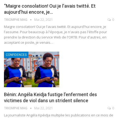
“Maigre consolation! Oui je l’avais twitté. Et
aujourd’hui encore, je…
TRIOMPHE MAG
Mai 22, 2021
0
Maigre consolation! Oui je l'avais twitté. Et aujourd'hui encore, je
l'assume. Pour beaucoup à l'époque, je n'avais pas l'étoffe pour
prendre la direction du service Web de l'ORTB.
Pour d'autres, en
acceptant ce poste, je venais
…
CONFIDENCES
Bénin: Angéla Keidja fustige l’enferment des
victimes de viol dans un strident silence
TRIOMPHE MAG
Mai 22, 2021
0
La journaliste Angéla Kpéidja multiplie les publications en ce mois de