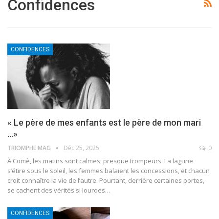
Confidences
CONFIDENCES
« Le père de mes enfants est le père de mon mari
…»
TRIOMPHE MAG
Déc 25, 2025
0
À Comè, les matins sont calmes, presque trompeurs. La lagune
s’étire sous le soleil, les femmes balaient les concessions, et chacun
croit connaître la vie de l’autre. Pourtant, derrière certaines portes,
se cachent des vérités si lourdes
…
CONFIDENCES