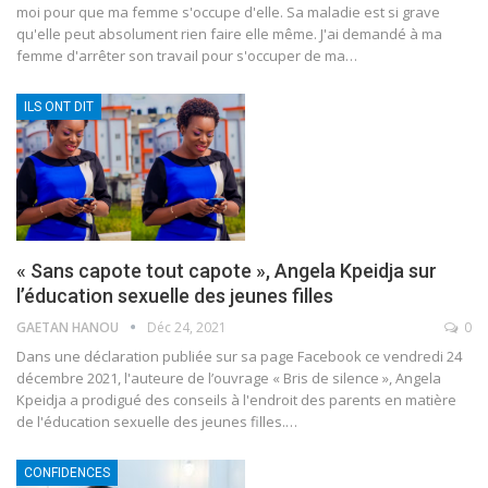
moi pour que ma femme s'occupe d'elle. Sa maladie est si grave
qu'elle peut absolument rien faire elle même. J'ai demandé à ma
femme d'arrêter son travail pour s'occuper de ma
…
ILS ONT DIT
« Sans capote tout capote », Angela Kpeidja sur
l’éducation sexuelle des jeunes filles
GAETAN HANOU
Déc 24, 2021
0
Dans une déclaration publiée sur sa page Facebook ce vendredi 24
décembre 2021, l'auteure de l’ouvrage « Bris de silence », Angela
Kpeidja a prodigué des conseils à l'endroit des parents en matière
de l'éducation sexuelle des jeunes filles.…
CONFIDENCES