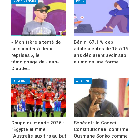
CONFIDENCES
DATA
« Mon frère a tenté de
Bénin: 67,1 % des
se suicider à deux
adolescentes de 15 à 19
reprises », le
ans déclarent avoir subi
témoignage de Jean-
au moins une forme…
Claude…
A LA UNE
A LA UNE
Coupe du monde 2026 :
Sénégal : le Conseil
l’Égypte élimine
Constitutionnel confirme
l’Australie aux tirs au but
Ousmane Sonko comme