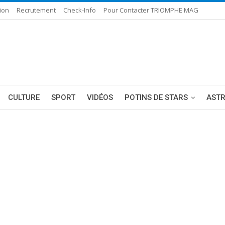
ion
Recrutement
Check-Info
Pour Contacter TRIOMPHE MAG
CULTURE
SPORT
VIDÉOS
POTINS DE STARS
AST