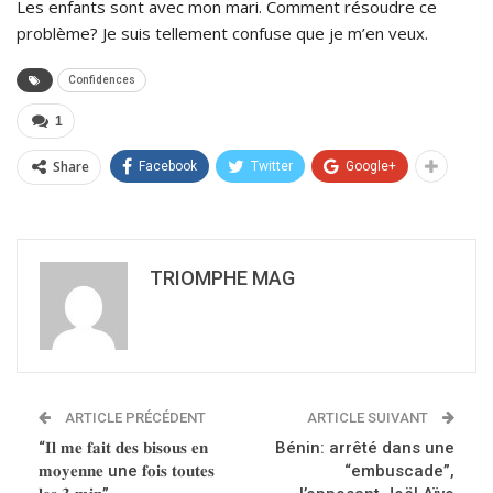
Les enfants sont avec mon mari. Comment résoudre ce
problème? Je suis tellement confuse que je m’en veux.
Confidences
1
Share
Facebook
Twitter
Google+
TRIOMPHE MAG
ARTICLE PRÉCÉDENT
ARTICLE SUIVANT
“𝐈𝐥 𝐦𝐞 𝐟𝐚𝐢𝐭 𝐝𝐞𝐬 𝐛𝐢𝐬𝐨𝐮𝐬 𝐞𝐧
Bénin: arrêté dans une
𝐦𝐨𝐲𝐞𝐧𝐧𝐞 une 𝐟𝐨𝐢𝐬 𝐭𝐨𝐮𝐭𝐞𝐬
“embuscade”,