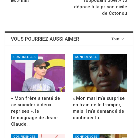
𝐥𝐞𝐬 𝟑 𝐦𝐢𝐧”
l’opposant Joël Aïvo
déposé à la prison civile
de Cotonou
VOUS POURRIEZ AUSSI AIMER
Tout
CONFIDENCES
CONFIDENCES
« Mon frère a tenté de
« Mon mari m’a surprise
se suicider à deux
en train de le tromper,
reprises », le
mais il m’a demandé de
témoignage de Jean-
continuer la…
Claude…
CONFIDENCES
CONFIDENCES