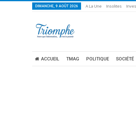
A La Une
Insolites
Inves
DIMANCHE, 9 AOÛT 2026
ACCUEIL
TMAG
POLITIQUE
SOCIÉTÉ