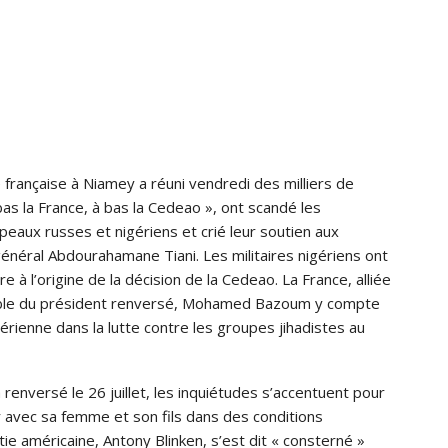
française à Niamey a réuni vendredi des milliers de
 bas la France, à bas la Cedeao », ont scandé les
peaux russes et nigériens et crié leur soutien aux
e général Abdourahamane Tiani. Les militaires nigériens ont
tre à l’origine de la décision de la Cedeao. La France, alliée
ctible du président renversé, Mohamed Bazoum y compte
ienne dans la lutte contre les groupes jihadistes au
 renversé le 26 juillet, les inquiétudes s’accentuent pour
avec sa femme et son fils dans des conditions
tie américaine, Antony Blinken, s’est dit « consterné »