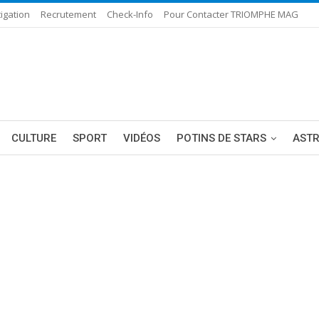
igation
Recrutement
Check-Info
Pour Contacter TRIOMPHE MAG
CULTURE
SPORT
VIDÉOS
POTINS DE STARS
AST