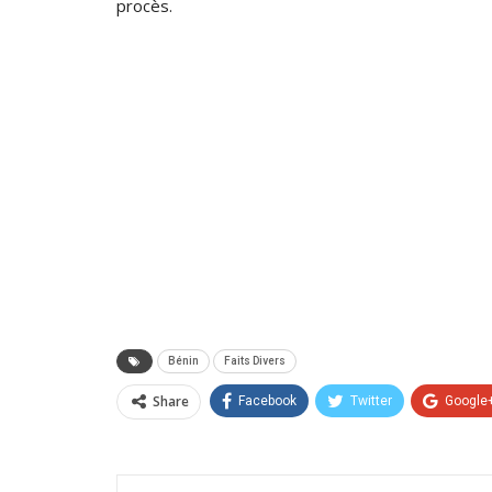
procès.
Bénin
Faits Divers
Share
Facebook
Twitter
Google