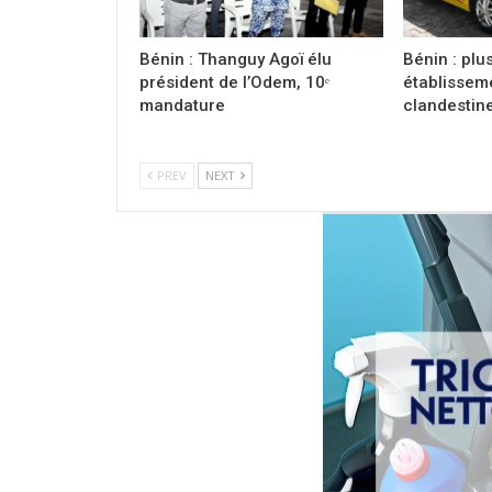
Bénin : Thanguy Agoï élu
Bénin : plu
président de l’Odem, 10ᵉ
établissem
mandature
clandestin
PREV
NEXT