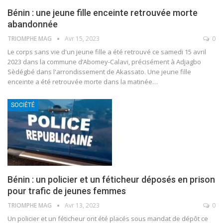
Bénin : une jeune fille enceinte retrouvée morte
abandonnée
TRIOMPHE MAG
Avr 15, 2023
0
Le corps sans vie d'un jeune fille a été retrouvé ce samedi 15 avril
2023 dans la commune d’Abomey-Calavi, précisément à Adjagbo
Sèdégbé dans l'arrondissement de Akassato.
Une jeune fille
enceinte a été retrouvée morte dans la matinée
…
SOCIÉTÉ
Bénin : un policier et un féticheur déposés en prison
pour trafic de jeunes femmes
TRIOMPHE MAG
Avr 13, 2023
0
Un policier et un féticheur ont été placés sous mandat de dépôt ce