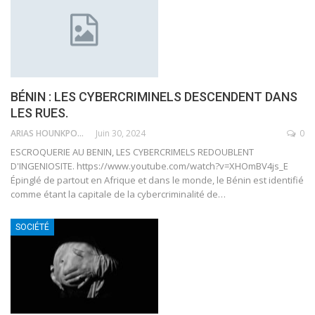
BÉNIN : LES CYBERCRIMINELS DESCENDENT DANS
LES RUES.
ARIAS HOUNKPONOU
Juin 30, 2024
0
ESCROQUERIE AU BENIN, LES CYBERCRIMELS REDOUBLENT
D'INGENIOSITE. https://www.youtube.com/watch?v=XHOmBV4js_E
Épinglé de partout en Afrique et dans le monde, le Bénin est identifié
comme étant la capitale de la cybercriminalité de…
SOCIÉTÉ