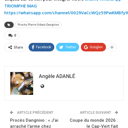
TRIOMPHE MAG
https://whatsapp.com/channel/0029VaCcWQz59PwKMBfy9
Procès Pierre Urbain Dangnivo
0
Share
Facebook
Twitter
Google+
Angèle ADANLÉ
ARTICLE PRÉCÉDENT
ARTICLE SUIVANT
Procès Dangnivo : « J’ai
Coupe du monde 2026 :
arraché l’arme chez
le Cap-Vert fait