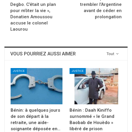
Degbo. C’était un plan
trembler l’Argentine
pour m’ôter la vie »,
avant de céder en
Donatien Amoussou
prolongation
accuse le colonel
Laourou
VOUS POURRIEZ AUSSI AIMER
Tout
JUSTICE
JUSTICE
Bénin: à quelques jours
Bénin : Daah Kiniffo
de son départ à la
surnommé « le Grand
retraite, une aide-
Baobab de Houèdo »
soignante déposée en…
libéré de prison