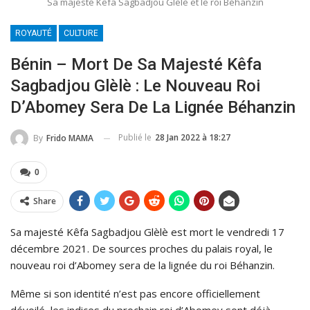
Sa majesté Kêfa Sagbadjou Glèlè et le roi Béhanzin
ROYAUTÉ
CULTURE
Bénin – Mort De Sa Majesté Kêfa
Sagbadjou Glèlè : Le Nouveau Roi
D’Abomey Sera De La Lignée Béhanzin
Publié le
28 Jan 2022 à 18:27
By
Frido MAMA
0
Share
Sa majesté Kêfa Sagbadjou Glèlè est mort le vendredi 17
décembre 2021. De sources proches du palais royal, le
nouveau roi d’Abomey sera de la lignée du roi Béhanzin.
Même si son identité n’est pas encore officiellement