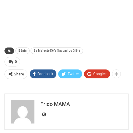
Bénin
Sa Majesté Kêfa Sagbadjou Glèlè
0
Share
Facebook
Twitter
Google+
Frido MAMA