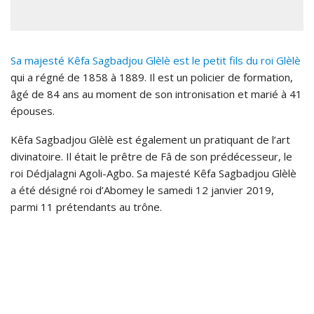
Sa majesté Kêfa Sagbadjou Glèlè est le petit fils du roi Glèlè
qui a régné de 1858 à 1889. Il est un policier de formation,
âgé de 84 ans au moment de son intronisation et marié à 41
épouses.
Kêfa Sagbadjou Glèlè est également un pratiquant de l’art
divinatoire. Il était le prêtre de Fâ de son prédécesseur, le
roi Dédjalagni Agoli-Agbo. Sa majesté Kêfa Sagbadjou Glèlè
a été désigné roi d’Abomey le samedi 12 janvier 2019,
parmi 11 prétendants au trône.