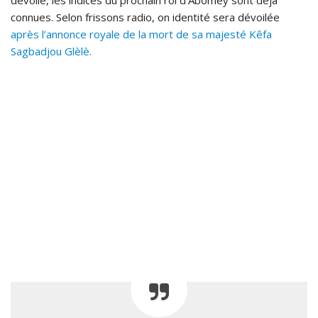
dévoilé, les indices du prochain roi d’Abomey sont déjà
connues. Selon frissons radio, on identité sera dévoilée
après l’annonce royale de la mort de sa majesté Kêfa
Sagbadjou Glèlè.