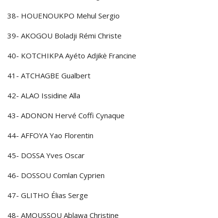
38- HOUENOUKPO Mehul Sergio
39- AKOGOU Boladji Rémi Christe
40- KOTCHIKPA Ayéto Adjikė Francine
41- ATCHAGBE Gualbert
42- ALAO Issidine Alla
43- ADONON Hervé Coffi Cynaque
44- AFFOYA Yao Florentin
45- DOSSA Yves Oscar
46- DOSSOU Comlan Cyprien
47- GLITHO Élias Serge
48- AMOUSSOU Ablawa Christine