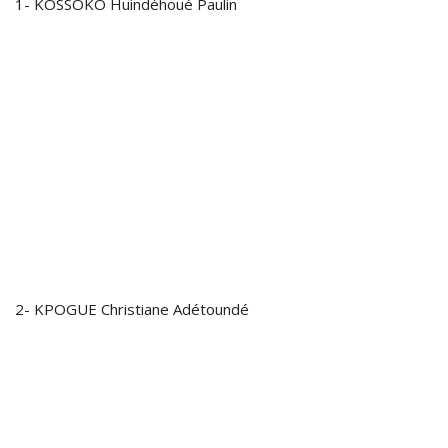
1- KOSSOKO Huindéhoué Paulin
2- KPOGUE Christiane Adétoundé