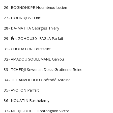
26- BOGNONKPE Houmènou Lucien
27- HOUNDJOVI Enic
28- DA-MATHA Georges Thiéry
29- Éric ZOHOU30- FAGLA Parfait
31- CHODATON Toussaint
32- AMADOU SOULEMANE Ganiou
33- TCHEDJI Sewenan Dossi Gratienne Reine
34- TCHANVOEDOU Gbétodé Antoine
35- AYOFON Parfait
36- NOUATIN Barthélemy
37- MEDJIGBODO Hontongnon Victor