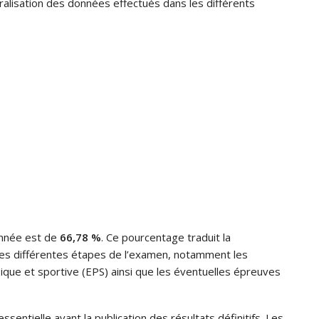
tralisation des données effectués dans les différents
 année est de
66,78 %
. Ce pourcentage traduit la
les différentes étapes de l’examen, notamment les
ique et sportive (EPS) ainsi que les éventuelles épreuves
sentielle avant la publication des résultats définitifs. Les