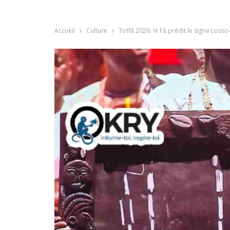
Accueil
Culture
Toffâ 2026: le Fâ prédit le signe Losso