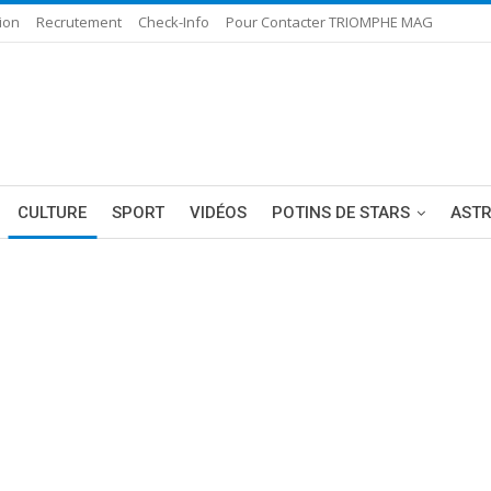
ion
Recrutement
Check-Info
Pour Contacter TRIOMPHE MAG
CULTURE
SPORT
VIDÉOS
POTINS DE STARS
AST