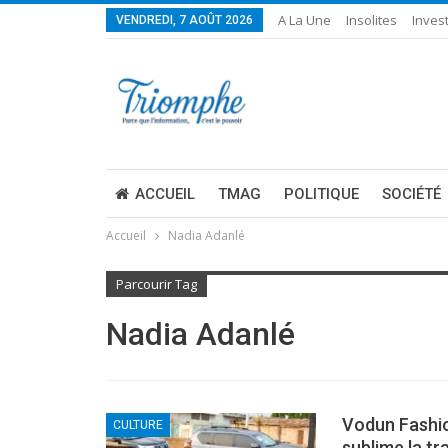
A La Une
Insolites
Invest
VENDREDI, 7 AOÛT 2026
ACCUEIL
TMAG
POLITIQUE
SOCIÉTÉ
Accueil
Nadia Adanlé
Parcourir Tag
Nadia Adanlé
Vodun Fashio
CULTURE
sublime la tr