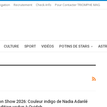
igation
Recrutement
Check-Info
Pour Contacter TRIOMPHE MAG
CULTURE
SPORT
VIDÉOS
POTINS DE STARS
AST
n Show 2026: Couleur indigo de Nadia Adanlé
adition vodun à Ouidah