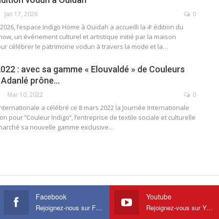
Jan 17, 2026
0
 2026, l’espace Indigo Home à Ouidah a accueilli la 4ᵉ édition du
w, un événement culturel et artistique initié par la maison
ur célébrer le patrimoine vodun à travers la mode et la
…
2022 : avec sa gamme « Elouvaldé » de Couleurs
a Adanlé prône…
Mar 10, 2022
0
ternationale a célébré ce 8 mars 2022 la Journée Internationale
 pour ‘’Couleur Indigo’’, l’entreprise de textile sociale et culturelle
 marché sa nouvelle gamme exclusive
…
Facebook
Youtube
Rejoignez-nous sur Facebook
Rejoignez-vous sur Youtube