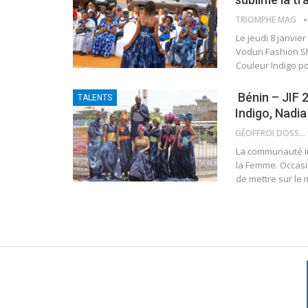
TRIOMPHE MAG
Le jeudi 8 janvier
Vodun Fashion Sho
Couleur Indigo po
Bénin – JIF 
TALENTS
Indigo, Nadi
GÉOFFROI DOSSOU
La communauté in
la Femme. Occasion
de mettre sur le