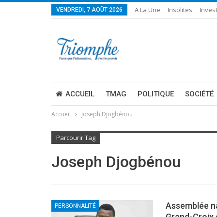
A La Une
Insolites
Invest
VENDREDI, 7 AOÛT 2026
ACCUEIL
TMAG
POLITIQUE
SOCIÉTÉ
Accueil
Joseph Djogbénou
Parcourir Tag
Joseph Djogbénou
Assemblée na
PERSONNALITÉ
Grand-Croix 