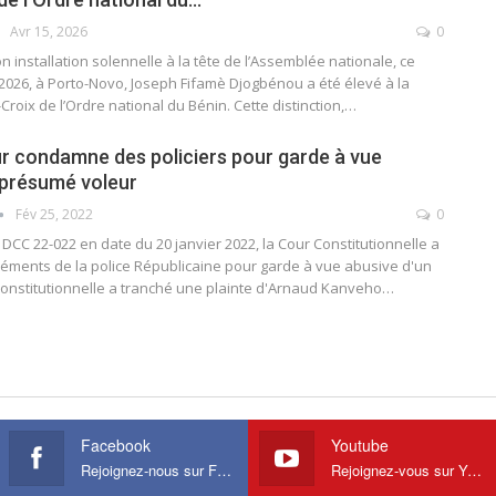
Avr 15, 2026
0
on installation solennelle à la tête de l’Assemblée nationale, ce
 2026, à Porto-Novo, Joseph Fifamè Djogbénou a été élevé à la
Croix de l’Ordre national du Bénin. Cette distinction,
…
our condamne des policiers pour garde à vue
 présumé voleur
Fév 25, 2022
0
DCC 22-022 en date du 20 janvier 2022, la Cour Constitutionnelle a
ments de la police Républicaine pour garde à vue abusive d'un
constitutionnelle a tranché une plainte d'Arnaud Kanveho
…
Facebook
Youtube
Rejoignez-nous sur Facebook
Rejoignez-vous sur Youtube