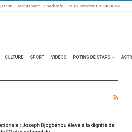
igation
Recrutement
Check-Info
Pour Contacter TRIOMPHE MAG
CULTURE
SPORT
VIDÉOS
POTINS DE STARS
AST
tionale : Joseph Djogbénou élevé à la dignité de
de l’Ordre national du…