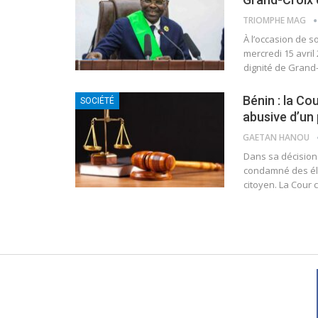
TRIOMPHE MAG
À l’occasion de s
mercredi 15 avril
dignité de Grand-
Bénin : la C
SOCIÉTÉ
abusive d’un
GAETAN HANOU
Dans sa décision 
condamné des élé
citoyen.
La Cour 