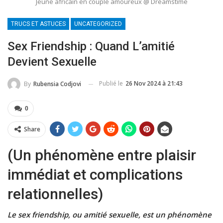
Jeune africain en couple amoureux @ Dreamstime
TRUCS ET ASTUCES
UNCATEGORIZED
Sex Friendship : Quand L’amitié
Devient Sexuelle
Publié le
26 Nov 2024 à 21:43
By
Rubensia Codjovi
0
Share
(Un phénomène entre plaisir
immédiat et complications
relationnelles)
Le sex friendship, ou amitié sexuelle, est un phénomène