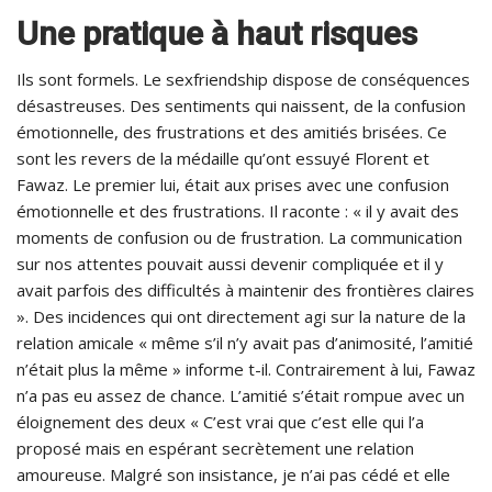
Une pratique à haut risques
Ils sont formels. Le sexfriendship dispose de conséquences
désastreuses. Des sentiments qui naissent, de la confusion
émotionnelle, des frustrations et des amitiés brisées. Ce
sont les revers de la médaille qu’ont essuyé Florent et
Fawaz. Le premier lui, était aux prises avec une confusion
émotionnelle et des frustrations. Il raconte : « il y avait des
moments de confusion ou de frustration. La communication
sur nos attentes pouvait aussi devenir compliquée et il y
avait parfois des difficultés à maintenir des frontières claires
». Des incidences qui ont directement agi sur la nature de la
relation amicale « même s’il n’y avait pas d’animosité, l’amitié
n’était plus la même » informe t-il. Contrairement à lui, Fawaz
n’a pas eu assez de chance. L’amitié s’était rompue avec un
éloignement des deux « C’est vrai que c’est elle qui l’a
proposé mais en espérant secrètement une relation
amoureuse. Malgré son insistance, je n’ai pas cédé et elle