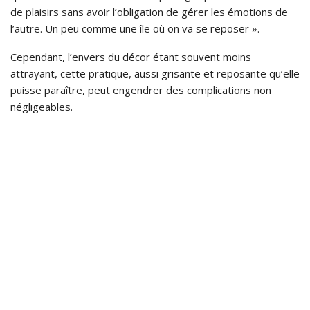
de plaisirs sans avoir l’obligation de gérer les émotions de
l’autre. Un peu comme une île où on va se reposer ».
Cependant, l’envers du décor étant souvent moins
attrayant, cette pratique, aussi grisante et reposante qu’elle
puisse paraître, peut engendrer des complications non
négligeables.