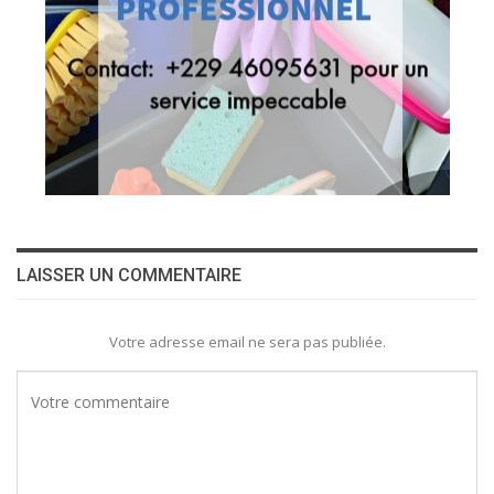
LAISSER UN COMMENTAIRE
Votre adresse email ne sera pas publiée.