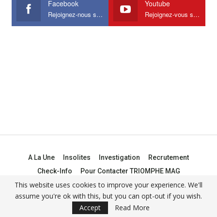
Facebook
Youtube
Rejoignez-nous sur Facebook
Rejoignez-vous sur Youtube
A La Une
Insolites
Investigation
Recrutement
Check-Info
Pour Contacter TRIOMPHE MAG
This website uses cookies to improve your experience. We'll
assume you're ok with this, but you can opt-out if you wish.
© 2021 -
Triomphe Mag
Accept
Read More