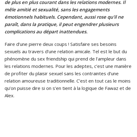
de plus en plus courant dans les relations modernes. Il
mêle amitié et sexualité, sans les engagements
émotionnels habituels. Cependant, aussi rose qu’il ne
paraît, dans la pratique, il peut engendrer plusieurs
complications au départ inattendues.
Faire d’une pierre deux coups ! Satisfaire ses besoins
sexuels au travers d’une relation amicale. Tel est le but du
phénomène du sex friendship qui prend de l’ampleur dans
les relations modernes. Pour les adeptes, c’est une manière
de profiter du plaisir sexuel sans les contraintes d’une
relation amoureuse traditionnelle. C’est en tout cas le moins
qu’on puisse dire si on s’en tient à la logique de Fawaz et de
Alex.