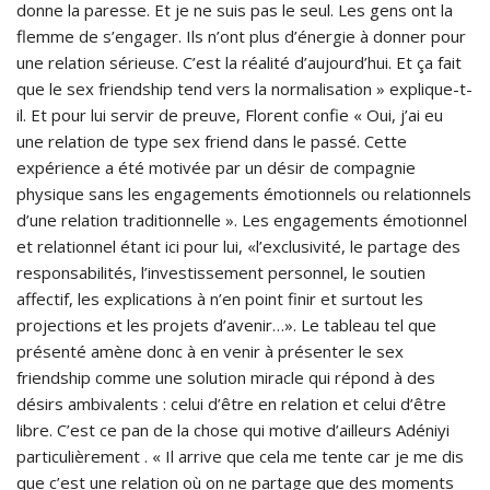
donne la paresse. Et je ne suis pas le seul. Les gens ont la
flemme de s’engager. Ils n’ont plus d’énergie à donner pour
une relation sérieuse. C’est la réalité d’aujourd’hui. Et ça fait
que le sex friendship tend vers la normalisation » explique-t-
il. Et pour lui servir de preuve, Florent confie « Oui, j’ai eu
une relation de type sex friend dans le passé. Cette
expérience a été motivée par un désir de compagnie
physique sans les engagements émotionnels ou relationnels
d’une relation traditionnelle ». Les engagements émotionnel
et relationnel étant ici pour lui, «l’exclusivité, le partage des
responsabilités, l’investissement personnel, le soutien
affectif, les explications à n’en point finir et surtout les
projections et les projets d’avenir…». Le tableau tel que
présenté amène donc à en venir à présenter le sex
friendship comme une solution miracle qui répond à des
désirs ambivalents : celui d’être en relation et celui d’être
libre. C’est ce pan de la chose qui motive d’ailleurs Adéniyi
particulièrement . « Il arrive que cela me tente car je me dis
que c’est une relation où on ne partage que des moments