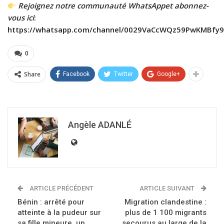
Rejoignez notre communauté WhatsAppet abonnez-
vous ici
:
https://whatsapp.com/channel/0029VaCcWQz59PwKMBfy9
0
Share
Facebook
Twitter
Google+
Angèle ADANLÉ
ARTICLE PRÉCÉDENT
ARTICLE SUIVANT
Bénin : arrêté pour
Migration clandestine :
atteinte à la pudeur sur
plus de 1 100 migrants
sa fille mineure, un
secourus au large de la