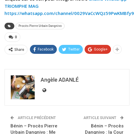
TRIOMPHE MAG
https://whatsapp.com/channel/0029VaCcWQz59PwKMBfy9
Procès Pierre Urbain Dangnivo
0
Share
Facebook
Twitter
Google+
Angèle ADANLÉ
ARTICLE PRÉCÉDENT
ARTICLE SUIVANT
Bénin – Procès Pierre
Bénin – Procès
Urbain Dangnivo : Me
Dangnivo : la Cour