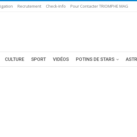
igation
Recrutement
Check-Info
Pour Contacter TRIOMPHE MAG
CULTURE
SPORT
VIDÉOS
POTINS DE STARS
AST