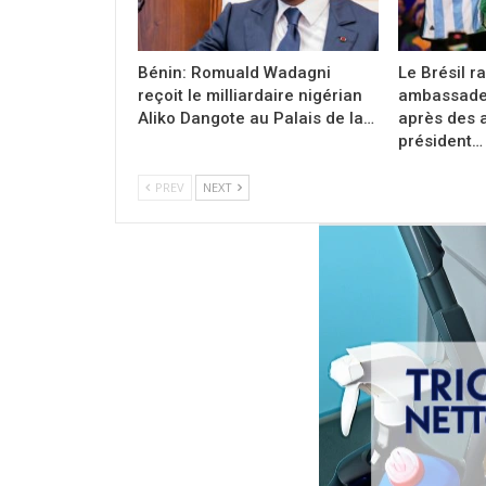
Bénin: Romuald Wadagni
Le Brésil r
reçoit le milliardaire nigérian
ambassadeu
Aliko Dangote au Palais de la…
après des 
président…
PREV
NEXT