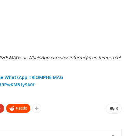
HE MAG sur WhatsApp et restez informé(e) en temps réel
ne WhatsApp TRIOMPHE MAG
z59PwKMBfy9k0f
+
ReddIt
0