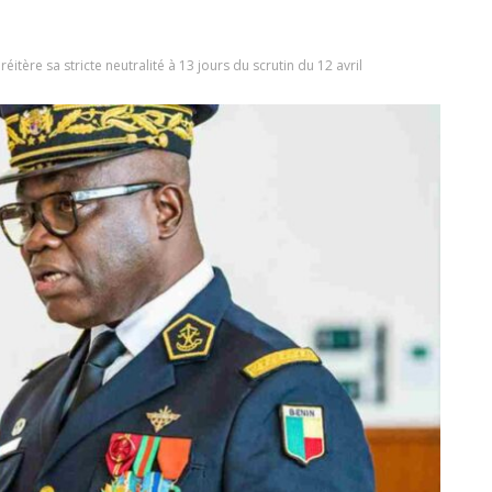
éitère sa stricte neutralité à 13 jours du scrutin du 12 avril