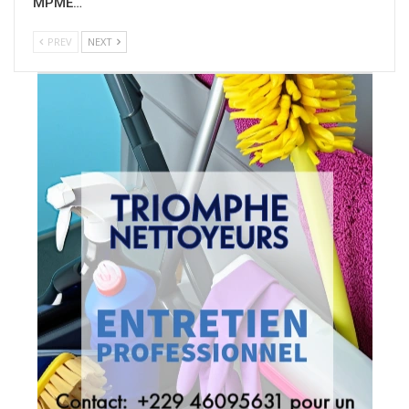
MPME…
PREV
NEXT