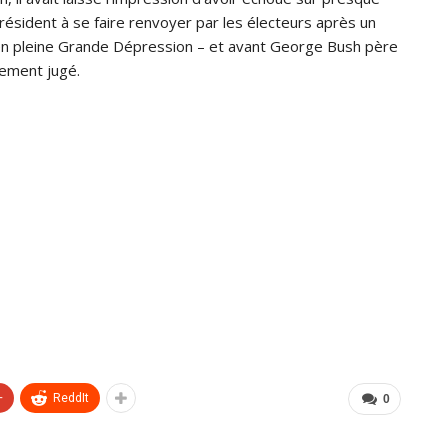
président à se faire renvoyer par les électeurs après un
n pleine Grande Dépression – et avant George Bush père
rement jugé.
+
ReddIt
0