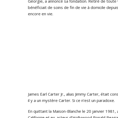
Géorgie, a annoncé sa fondation. Retiré de toute 
bénéficiait de soins de fin de vie à domicile depuis
encore en vie.
James Earl Carter Jr., alias Jimmy Carter, était c
il y a un mystère Carter. Si ce n’est un paradoxe.
En quittant la Maison-Blanche le 20 janvier 1981, 
Californie et ex-acteur d’Hollywood Ronald Reagan,