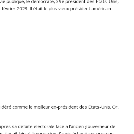
vie publique, le démocrate, 39e président des Etats-Unis,
 février 2023. Il était le plus vieux président américain
onsidéré comme le meilleur ex-président des Etats-Unis. Or,
après sa défaite électorale face à l’ancien gouverneur de
 il avait laissé l’impression d’avoir échoué sur presque