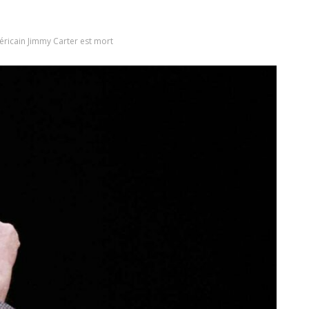
éricain Jimmy Carter est mort