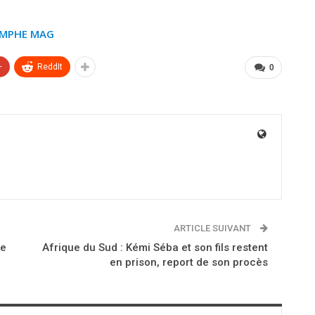
OMPHE MAG
+
ReddIt
0
ARTICLE SUIVANT
te
Afrique du Sud : Kémi Séba et son fils restent
en prison, report de son procès