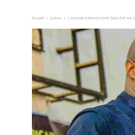
Accueil
Justice
L’activiste béninois Kemi Seba fixé sur s