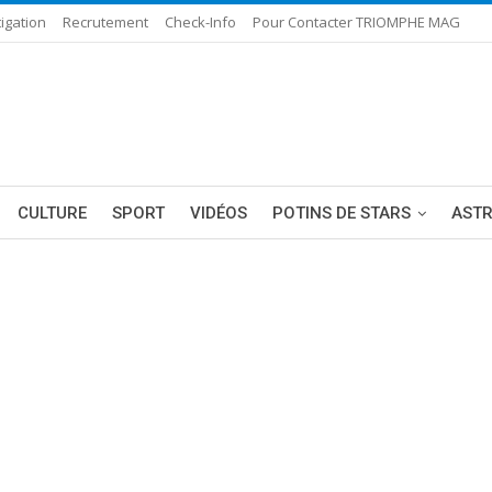
igation
Recrutement
Check-Info
Pour Contacter TRIOMPHE MAG
CULTURE
SPORT
VIDÉOS
POTINS DE STARS
AST