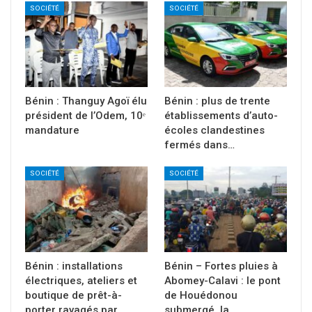
SOCIÉTÉ
SOCIÉTÉ
Bénin : Thanguy Agoï élu
Bénin : plus de trente
président de l’Odem, 10ᵉ
établissements d’auto-
mandature
écoles clandestines
fermés dans…
SOCIÉTÉ
SOCIÉTÉ
Bénin : installations
Bénin – Fortes pluies à
électriques, ateliers et
Abomey-Calavi : le pont
boutique de prêt-à-
de Houédonou
porter ravagés par…
submergé, la…