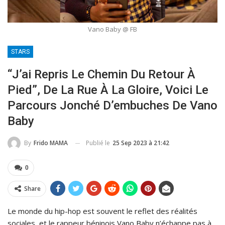
Vano Baby @ FB
STARS
“J’ai Repris Le Chemin Du Retour À
Pied”, De La Rue À La Gloire, Voici Le
Parcours Jonché D’embuches De Vano
Baby
Publié le
25 Sep 2023 à 21:42
By
Frido MAMA
0
Share
Le monde du hip-hop est souvent le reflet des réalités
sociales, et le rappeur béninois Vano Baby n’échappe pas à