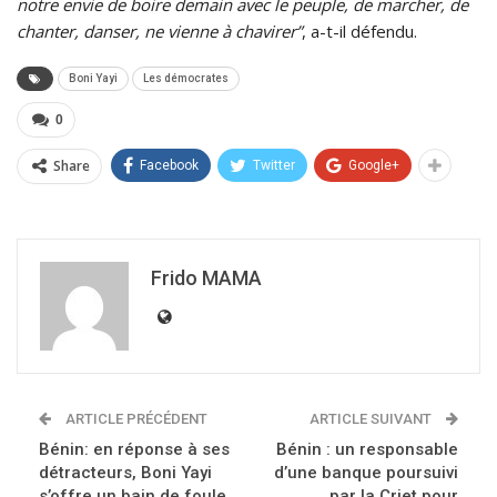
notre envie de boire demain avec le peuple, de marcher, de
chanter, danser, ne vienne à chavirer”
, a-t-il défendu.
Boni Yayi
Les démocrates
0
Share
Facebook
Twitter
Google+
Frido MAMA
ARTICLE PRÉCÉDENT
ARTICLE SUIVANT
Bénin: en réponse à ses
Bénin : un responsable
détracteurs, Boni Yayi
d’une banque poursuivi
s’offre un bain de foule
par la Criet pour