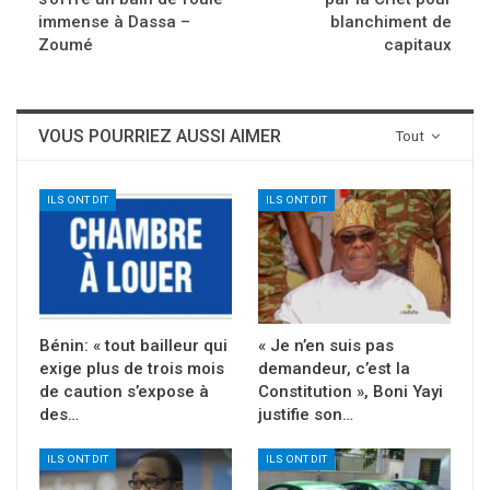
immense à Dassa –
blanchiment de
Zoumé
capitaux
VOUS POURRIEZ AUSSI AIMER
Tout
ILS ONT DIT
ILS ONT DIT
Bénin: « tout bailleur qui
« Je n’en suis pas
exige plus de trois mois
demandeur, c’est la
de caution s’expose à
Constitution », Boni Yayi
des…
justifie son…
ILS ONT DIT
ILS ONT DIT