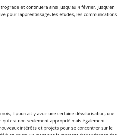
trograde et continuera ainsi jusqu’au 4 février. Jusqu’en
tive pour l’apprentissage, les études, les communications
is, il pourrait y avoir une certaine dévalorisation, une
ce qui est non seulement approprié mais également
e nouveaux intérêts et projets pour se concentrer sur le
 déjà en cours. Ce n’est pas le moment d’abandonner des