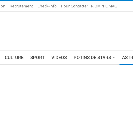
ion
Recrutement
Check-Info
Pour Contacter TRIOMPHE MAG
CULTURE
SPORT
VIDÉOS
POTINS DE STARS
AST