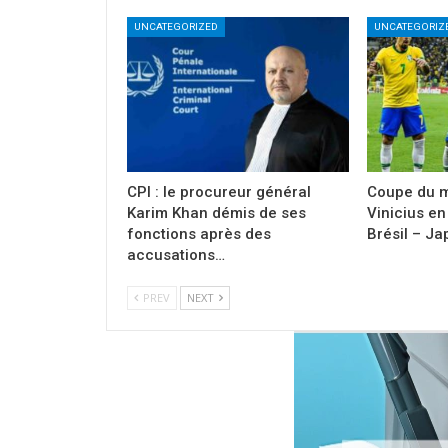
UNCATEGORIZED
UNCATEGORIZ
CPI : le procureur général
Coupe du m
Karim Khan démis de ses
Vinicius en
fonctions après des
Brésil – J
accusations…
PREV
NEXT