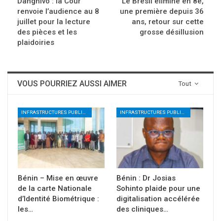
Dangnivo : la Cour
Le Brésil éliminé en 8e,
renvoie l’audience au 8
une première depuis 36
juillet pour la lecture
ans, retour sur cette
des pièces et les
grosse désillusion
plaidoiries
VOUS POURRIEZ AUSSI AIMER
Tout
INFRASTRUCTURES PUBLIQUES NUMÉRIQUES
INFRASTRUCTURES PUBLIQUES NUMÉRIQUES
Bénin – Mise en œuvre
Bénin : Dr Josias
de la carte Nationale
Sohinto plaide pour une
d’Identité Biométrique :
digitalisation accélérée
les…
des cliniques…