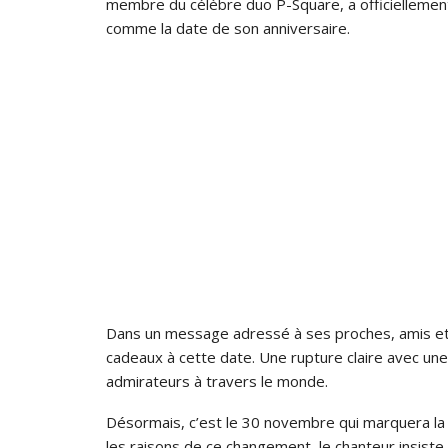
membre du célèbre duo P-Square, a officiellemen
comme la date de son anniversaire.
Dans un message adressé à ses proches, amis et f
cadeaux à cette date. Une rupture claire avec une
admirateurs à travers le monde.
Désormais, c’est le 30 novembre qui marquera la c
les raisons de ce changement, le chanteur insiste