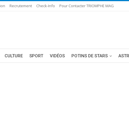
ion
Recrutement
Check-Info
Pour Contacter TRIOMPHE MAG
CULTURE
SPORT
VIDÉOS
POTINS DE STARS
AST