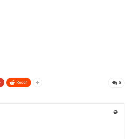
+
ReddIt
0