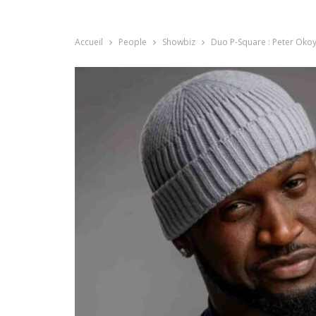
Accueil
People
Showbiz
Duo P-Square : Peter Okoy