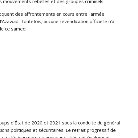
 des mouvements rebelles et des groupes criminels.
oquent des affrontements en cours entre l’armée
l’Azawad. Toutefois, aucune revendication officielle n’a
de ce samedi.
 coups d’État de 2020 et 2021 sous la conduite du général
ons politiques et sécuritaires. Le retrait progressif de
t stratégique vers de nouveaux alliés ont également