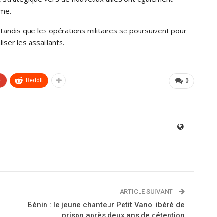
sme.
e, tandis que les opérations militaires se poursuivent pour
ser les assaillants.
+
ReddIt
0
ARTICLE SUIVANT
Bénin : le jeune chanteur Petit Vano libéré de
prison après deux ans de détention