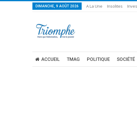
A La Une
Insolites
Inves
DIMANCHE, 9 AOÛT 2026
ACCUEIL
TMAG
POLITIQUE
SOCIÉTÉ